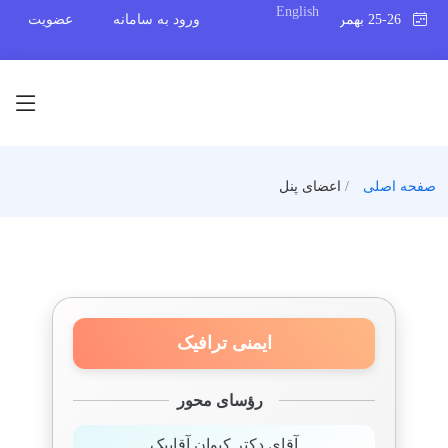
English
25-26 بهمن 1404
ورود به سامانه
عضویت
صفحه اصلی
اعضای پنل
ایمنی ترافیک
رؤسای محور
آقای دکتر کیوان آقابیک